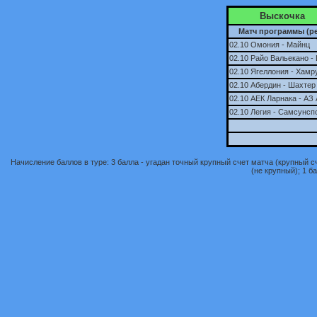
Выскочка
Матч программы (ре
02.10 Омония - Майнц
02.10 Райо Вальекано -
02.10 Ягеллония - Хамр
02.10 Абердин - Шахтер
02.10 АЕК Ларнака - АЗ
02.10 Легия - Самсунсп
Начисление баллов в туре: 3 балла - угадан точный крупный счет матча (крупный сче
(не крупный); 1 ба