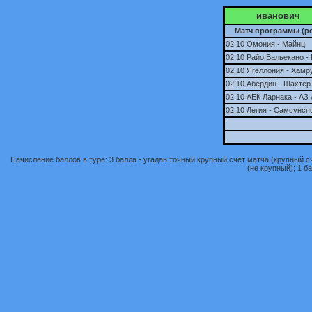
иванович
Матч программы (ре
02.10 Омония - Майнц
02.10 Райо Вальекано -
02.10 Ягеллония - Хамр
02.10 Абердин - Шахтер
02.10 АЕК Ларнака - АЗ
02.10 Легия - Самсунсп
Начисление баллов в туре: 3 балла - угадан точный крупный счет матча (крупный сче
(не крупный); 1 ба