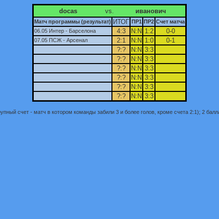
docas
vs.
иванович
ИТОГ
Матч программы (результат)
ПР1
ПР2
Счет матча
4:3
N:N
1:2
0-0
06.05 Интер - Барселона
2:1
N:N
1:0
0-1
07.05 ПСЖ - Арсенал
?:?
N:N
3:3
?:?
N:N
3:3
?:?
N:N
3:3
?:?
N:N
3:3
?:?
N:N
3:3
?:?
N:N
3:3
пный счет - матч в котором команды забили 3 и более голов, кроме счета 2:1); 2 балла 