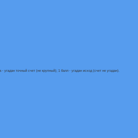
- угадан точный счет (не крупный); 1 балл - угадан исход (счет не угадан).